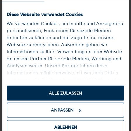
Auswahl des optimalen Carriers
Diese Webseite verwendet Cookies
Intelligente Automatisierung:
Wir verwenden Cookies, um Inhalte und Anzeigen zu
Zeitersparnis und Effizienzsteigerung
personalisieren, Funktionen für soziale Medien
anbieten zu können und die Zugriffe auf unsere
dank Automatisierung im Versand
Website zu analysieren. Außerdem geben wir
Informationen zu Ihrer Verwendung unserer Website
Skalierbarkeit:
an unsere Partner für soziale Medien, Werbung und
Flexibilität und Zukunftssicherheit
Analysen weiter. Unsere Partner führen diese
durch skalierbare Versandlösungen
Informationen möglicherweise mit weiteren Daten
zusammen, die Sie ihnen bereitgestellt haben oder
die sie im Rahmen Ihrer Nutzung der Dienste
Transparenz:
ALLE ZULASSEN
gesammelt haben. Weitere Hinweise finden Sie in
Erhöhte Kundenzufriedenheit durch
unserer
Datenschutzinformation
und dem
transparente Versandprozesse und
Impressum
.
ANPASSEN
Echtzeit-Tracking
ABLEHNEN